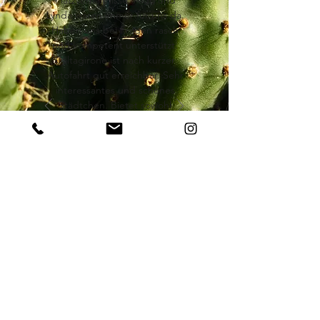
Platzverhältnisse. Aldo und
Lynda waren immer für uns da.
Haben uns bei Fragen rasch
und kompetent unterstützt.
Caltagirone ist nach kurzer
Autofahrt gut erreichbar. Sehr
interessantes und schönes
Städtchen. Bietet sowohl
kulturell als auch kulinarisch
sehr viel. Wir haben uns wie
zuhause gefühlt. Unsere
Familie war mit einem Kleinkind
(14 Monate) unterwegs, was
problemlos war. Tolle Lage,
sympathische Gastgeber, sehr
schönes Anwesen und gute
Ausflugsmöglichkeiten
deshalb: Gerne wieder.