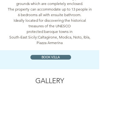
grounds which are completely enclosed.
The property can accommodate up to 13 people in
6 bedrooms all with ensuite bathroom.
Ideally located for discovering the historical
treasures of the UNESCO
protected baroque towns in
South-East Sicily:Caltagirone, Modica, Noto, Ibla,
Piazza Armerina
BOOK VILLA
GALLERY